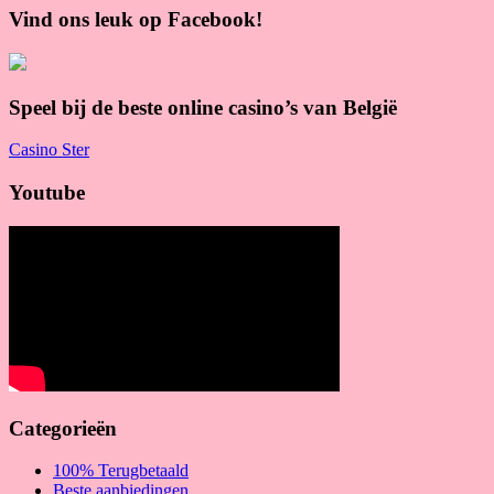
Vind ons leuk op Facebook!
Speel bij de beste online casino’s van België
Casino Ster
Youtube
Categorieën
100% Terugbetaald
Beste aanbiedingen