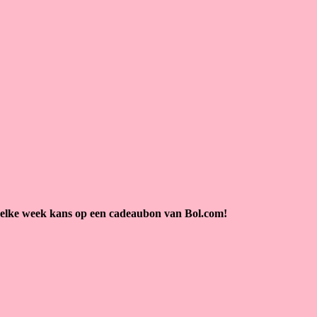
ak elke week kans op een cadeaubon van Bol.com!