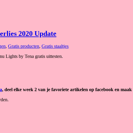
verlies 2020 Update
gen
,
Gratis producten
,
Gratis staaltjes
u Lights by Tena gratis uittesten.
a
, deel elke week 2 van je favoriete artikelen op facebook en ma
rden.