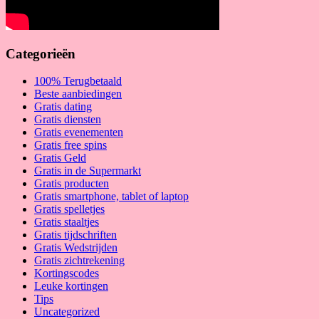
Categorieën
100% Terugbetaald
Beste aanbiedingen
Gratis dating
Gratis diensten
Gratis evenementen
Gratis free spins
Gratis Geld
Gratis in de Supermarkt
Gratis producten
Gratis smartphone, tablet of laptop
Gratis spelletjes
Gratis staaltjes
Gratis tijdschriften
Gratis Wedstrijden
Gratis zichtrekening
Kortingscodes
Leuke kortingen
Tips
Uncategorized